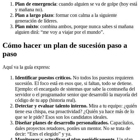
Plan de emergencia
: cuando alguien se va de golpe (hoy está
y mañana no).
Plan a largo plazo
: formar con calma a la siguiente
generación de líderes.
Plan mixto
: combina ambos, porque nunca sabes si mañana
alguien dirá: “me voy a viajar por el mundo”.
Cómo hacer un plan de sucesión paso a
paso
Aquí va la guía express:
Identificar puestos críticos.
No todos los puestos requieren
sucesión. El foco está en esos que, si faltan, todo se detiene.
Ejemplo: el encargado de sistemas que sabe la contraseña del
servidor o el programador senior que desarrolló la mayoría del
código de tu app (historia real).
Detectar y evaluar talento interno.
Mira a tu equipo: ¿quién
tiene esa chispa, esa proactividad? ¿Quién ya hace más de lo
que se le pide? Esos son los candidatos ideales.
Diseñar planes de desarrollo personalizados.
Capacítalos,
dales proyectos retadores, ponles un mentor. No se trata de
decir: “Eres el elegido” y ya.
Monitorear y actualizar el plan periódicamente.
Un plan