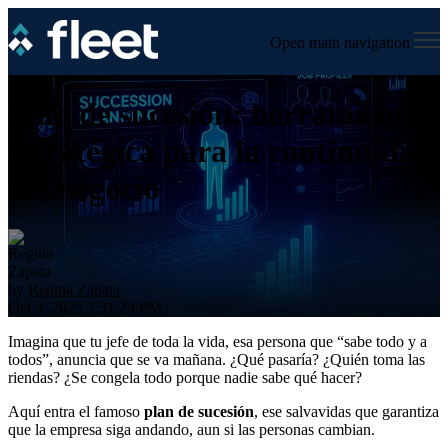
Open main navigation
Plan de sucesión: herramienta
estratégica para la continuidad
del negocio
by
Regina Zapata
Oct 3, 2025 7:31:24 PM
Imagina que tu jefe de toda la vida, esa persona que “sabe todo y a
todos”, anuncia que se va mañana. ¿Qué pasaría? ¿Quién toma las
riendas? ¿Se congela todo porque nadie sabe qué hacer?
Aquí entra el famoso
plan de sucesión
, ese salvavidas que garantiza
que la empresa siga andando, aun si las personas cambian.