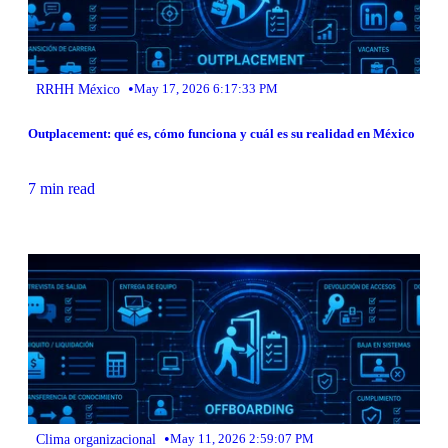
•
RRHH México
May 17, 2026 6:17:33 PM
Outplacement: qué es, cómo funciona y cuál es su realidad en México
7 min read
•
Clima organizacional
May 11, 2026 2:59:07 PM