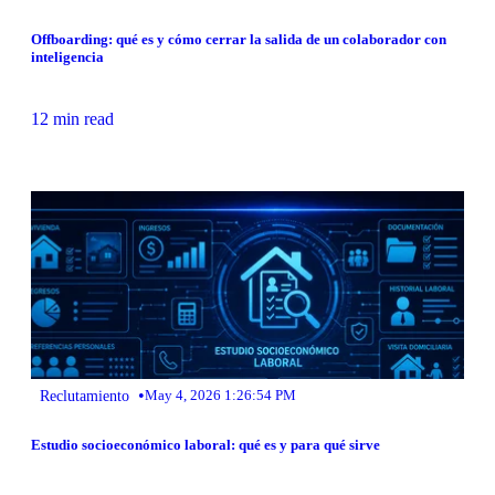
Offboarding: qué es y cómo cerrar la salida de un colaborador con
inteligencia
12 min read
•
Reclutamiento
May 4, 2026 1:26:54 PM
Estudio socioeconómico laboral: qué es y para qué sirve