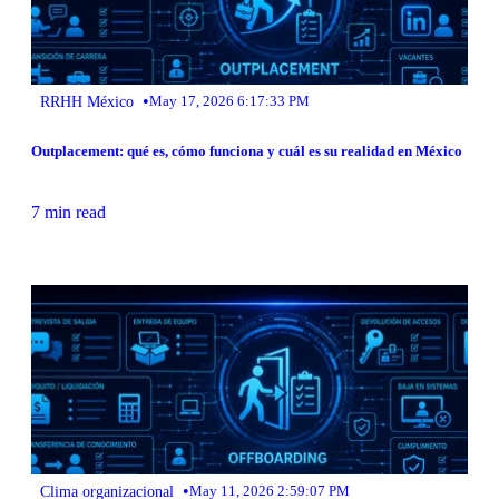
•
RRHH México
May 17, 2026 6:17:33 PM
Outplacement: qué es, cómo funciona y cuál es su realidad en México
7 min read
•
Clima organizacional
May 11, 2026 2:59:07 PM