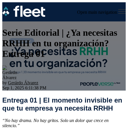
Open main navigation
Serie Editorial | ¿Ya necesitas
RRHH en tu organización?
Entrega 01
by
Gerárdo Álvarez
Sep 1, 2025 6:11:38 PM
Entrega 01 | El momento invisible en
que tu empresa ya necesita RRHH
“No hay drama. No hay gritos. Solo un dolor que crece en
silencio.”