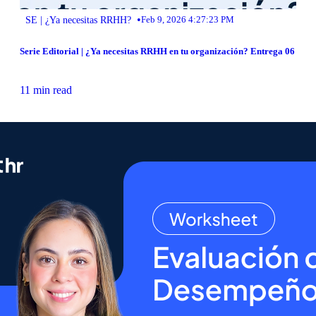
•
SE | ¿Ya necesitas RRHH?
Feb 9, 2026 4:27:23 PM
Serie Editorial | ¿Ya necesitas RRHH en tu organización? Entrega 06
11 min read