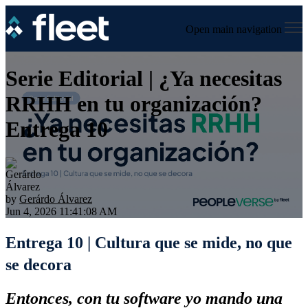
Open main navigation
Serie Editorial | ¿Ya necesitas
RRHH en tu organización?
Entrega 10
by
Gerárdo Álvarez
Jun 4, 2026 11:41:08 AM
Entrega 10 | Cultura que se mide, no que
se decora
Entonces, con tu software yo mando una