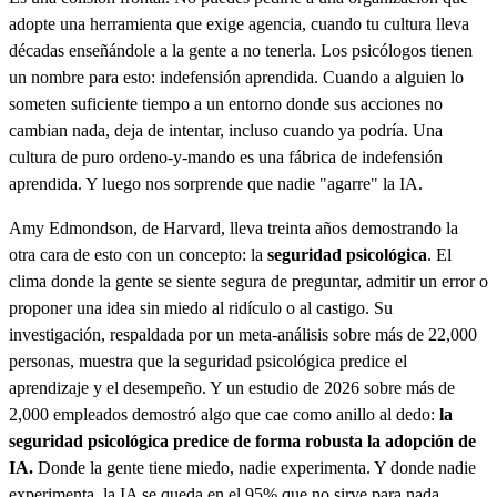
adopte una herramienta que exige agencia, cuando tu cultura lleva
décadas enseñándole a la gente a no tenerla. Los psicólogos tienen
un nombre para esto: indefensión aprendida. Cuando a alguien lo
someten suficiente tiempo a un entorno donde sus acciones no
cambian nada, deja de intentar, incluso cuando ya podría. Una
cultura de puro ordeno-y-mando es una fábrica de indefensión
aprendida. Y luego nos sorprende que nadie "agarre" la IA.
Amy Edmondson, de Harvard, lleva treinta años demostrando la
otra cara de esto con un concepto: la
seguridad psicológica
. El
clima donde la gente se siente segura de preguntar, admitir un error o
proponer una idea sin miedo al ridículo o al castigo. Su
investigación, respaldada por un meta-análisis sobre más de 22,000
personas, muestra que la seguridad psicológica predice el
aprendizaje y el desempeño. Y un estudio de 2026 sobre más de
2,000 empleados demostró algo que cae como anillo al dedo:
la
seguridad psicológica predice de forma robusta la adopción de
IA.
Donde la gente tiene miedo, nadie experimenta. Y donde nadie
experimenta, la IA se queda en el 95% que no sirve para nada.