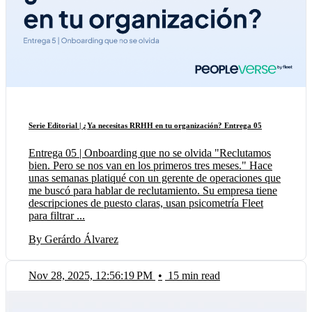
Serie Editorial | ¿Ya necesitas RRHH en tu organización? Entrega 05
Entrega 05 | Onboarding que no se olvida "Reclutamos
bien. Pero se nos van en los primeros tres meses." Hace
unas semanas platiqué con un gerente de operaciones que
me buscó para hablar de reclutamiento. Su empresa tiene
descripciones de puesto claras, usan psicometría Fleet
para filtrar ...
By Gerárdo Álvarez
Nov 28, 2025, 12:56:19 PM
•
15 min read