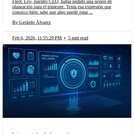
Fleet. Leo, nuestro CEO, había pedido una sesión de
planeación para el trimestre. Tenía esa expresión que
conozco bien: sabe que algo puede estar ...
By Gerárdo Álvarez
Feb 6, 2026, 11:55:29 PM
•
5 min read