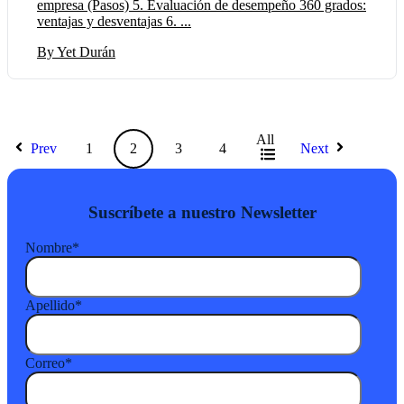
empresa (Pasos) 5. Evaluación de desempeño 360 grados:
ventajas y desventajas 6. ...
By Yet Durán
All
Prev
1
2
3
4
Next
Suscríbete a nuestro Newsletter
Nombre
*
Apellido
*
Correo
*