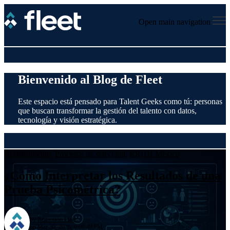
Open main navigation
Bienvenido al Blog de Fleet
Este espacio está pensado para Talent Geeks como tú: personas
que buscan transformar la gestión del talento con datos,
tecnología y visión estratégica.
Reclutamiento
,
Procesos de selección
,
RRHH México
¿Cómo Interpretar los Resultados de una
Prueba Psicométrica?
by
Redacción Fleet
on Mar 30, 2026, 6:06:40 PM